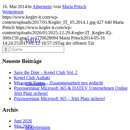
16. Mai 2014
/
in
Allgemein
/
von
Maria Pötsch
Weiterlesen
https://www.kegler-it.com/wp-
content/uploads/2017/01/Kegler_IT_05.2014.1.jpg
427
640
Maria
Pötsch
https://www.kegler-it.com/wp-
content/uploads/2026/01/2025-12-29-Kegler-IT_Kegler-IQ-
300x150.png?_t=1770628994
Maria Pötsch
2014-05-16
DATEV
14:24:25
2017-01-12 16:57:19
Tag der offenen Tür
Neueste Beiträge
Save the Date – Kegel Club Vol. 2
Kegel Club Auftakt
Microsoft Teams – Zusammenarbeit neu gedacht
Consulting
Praxisseminar Microsoft 365 & DATEV Unternehmen Online
Jetzt Platz sichern!
Praxisseminar Microsoft 365 – Jetzt Platz sichern!
Archiv
Juni 2026
Mai 2026
IT-Betreuung