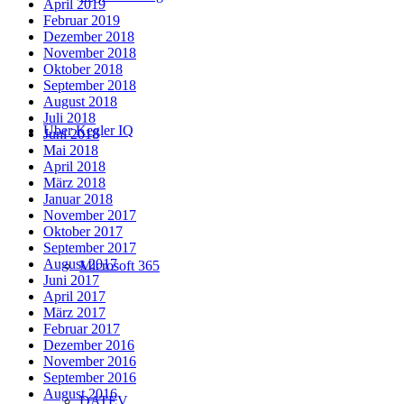
April 2019
Februar 2019
Dezember 2018
November 2018
Oktober 2018
September 2018
August 2018
Juli 2018
Über Kegler IQ
Juni 2018
Mai 2018
April 2018
März 2018
Januar 2018
November 2017
Oktober 2017
September 2017
August 2017
Microsoft 365
Juni 2017
April 2017
März 2017
Februar 2017
Dezember 2016
November 2016
September 2016
August 2016
DATEV