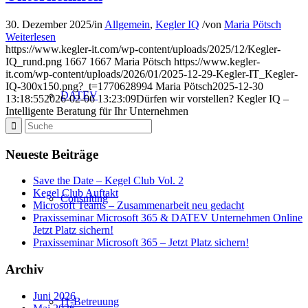
30. Dezember 2025
/
in
Allgemein
,
Kegler IQ
/
von
Maria Pötsch
Weiterlesen
https://www.kegler-it.com/wp-content/uploads/2025/12/Kegler-
IQ_rund.png
1667
1667
Maria Pötsch
https://www.kegler-
it.com/wp-content/uploads/2026/01/2025-12-29-Kegler-IT_Kegler-
IQ-300x150.png?_t=1770628994
Maria Pötsch
2025-12-30
DATEV
13:18:55
2026-02-06 13:23:09
Dürfen wir vorstellen? Kegler IQ –
Intelligente Beratung für Ihr Unternehmen
Neueste Beiträge
Save the Date – Kegel Club Vol. 2
Kegel Club Auftakt
Consulting
Microsoft Teams – Zusammenarbeit neu gedacht
Praxisseminar Microsoft 365 & DATEV Unternehmen Online
Jetzt Platz sichern!
Praxisseminar Microsoft 365 – Jetzt Platz sichern!
Archiv
Juni 2026
IT-Betreuung