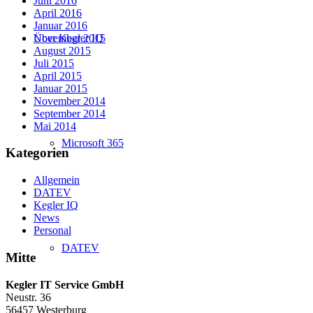
Juni 2016
April 2016
Januar 2016
November 2015
Über Kegler IQ
August 2015
Juli 2015
April 2015
Januar 2015
November 2014
September 2014
Mai 2014
Microsoft 365
Kategorien
Allgemein
DATEV
Kegler IQ
News
Personal
DATEV
Mitte
Kegler IT Service GmbH
Neustr. 36
56457 Westerburg