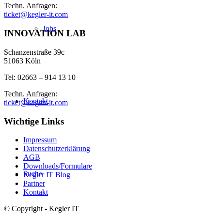
Techn. Anfragen:
ticket@kegler-it.com
Jobs
INNOVATION LAB
Schanzenstraße 39c
51063 Köln
Tel: 02663 – 914 13 10
Techn. Anfragen:
Kontakt
ticket@kegler-it.com
Wichtige Links
Impressum
Datenschutzerklärung
AGB
Downloads/Formulare
Suche
Kegler IT Blog
Partner
Kontakt
© Copyright - Kegler IT