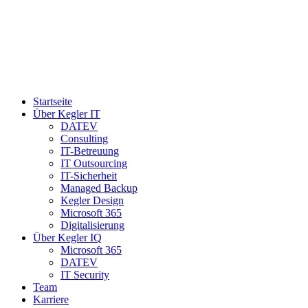
Startseite
Über Kegler IT
DATEV
Consulting
IT-Betreuung
IT Outsourcing
IT-Sicherheit
Managed Backup
Kegler Design
Microsoft 365
Digitalisierung
Über Kegler IQ
Microsoft 365
DATEV
IT Security
Team
Karriere